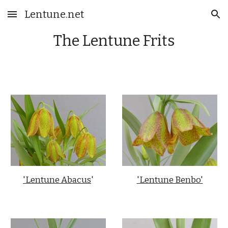
Lentune.net
Skip to main content
Skip to navigation
The Lentune Frits
'Lentune Abacus
'
'Lentune Benbo'