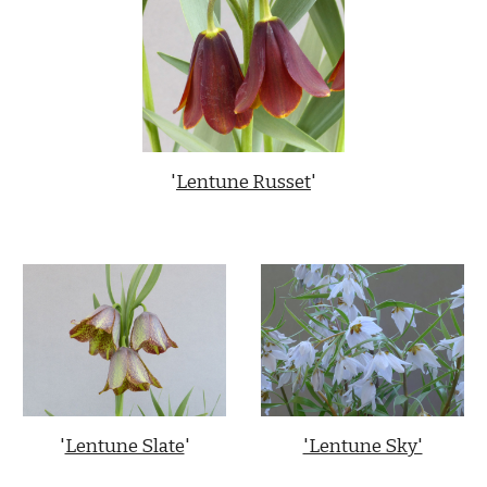
'
Lentune Russet
'
'
Lentune Slate
'
'Lentune Sky'